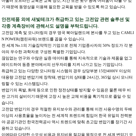
아울러 오프라인 교육은 교육 장소, 시간 또는 횟수 등에 어려움이 따를 수 있
기 때문에 동영상을 이용해 필요한 교육을 받을 수 있도록 하고 있습니다.
안전제품 외에 새빛테크가 취급하고 있는 고전압 관련 솔루션 및
각종 계측장비에 관해서도 설명을 부탁드립니다.
고전압 계측 및 모니터링의 경우 영국 북아일랜드에 본사를 두고 있는 CAMLI
N POWER(캠린파워) 브랜드를 꼽을 수 있습니다.
전 세계 No.1의 기술집약적인 기업으로 전체 기업종사자의 50% 정도가 각 분
야의 우수한 과학자로 구성된 특별한 기업입니다.
끊임없는 연구와 수많은 실증 데이터를 통해 지속적으로 기술과 제품을 업그
레이드하여 동종 분야에서의 선두자리를 지켜 나가고 있는 기업입니다.
취급하고 있는 다양한 모니터링 시스템의 경우 상당부분 15만4000V 이상의
대용량 고전압 변압기에 장착돼, 변압기의 상태를 24시간, 365일 상시 모니터
링할 수 있는 시스템입니다.
변압기의 폭발, 화재 등으로 인한 정전상태를 방지할 수 있음은 물론 매우 비
싼 고가의 설비이기 때문에 고장 시 높은 교체 비용을 획기적으로 줄일 수 있
습니다.
고전압 변압기의 경우 적절한 유지보수와 관리를 통해 이전 사용수명의 두배
이상의 사용효율을 높이자는 전 세계적 트렌드에 힘입어 한국 유일의 전력분
야 공공기관인 한국전력공사 역시 트렌드에 맞춰 초고압 변압기를 장기간 사
용하고 있습니다.
이에따라 다양한 소모성 비용과 유지비용 절감을 목적으로 전 세계 변압기 모