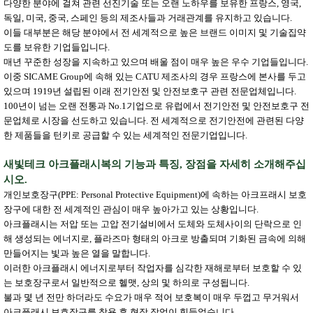
다양한 분야에 걸쳐 관련 선진기술 또는 오랜 노하우를 보유한 프랑스, 영국,
독일, 미국, 중국, 스페인 등의 제조사들과 거래관계를 유지하고 있습니다.
이들 대부분은 해당 분야에서 전 세계적으로 높은 브랜드 이미지 및 기술집약
도를 보유한 기업들입니다.
매년 꾸준한 성장을 지속하고 있으며 배울 점이 매우 높은 우수 기업들입니다.
이중 SICAME Group에 속해 있는 CATU 제조사의 경우 프랑스에 본사를 두고
있으며 1919년 설립된 이래 전기안전 및 안전보호구 관련 전문업체입니다.
100년이 넘는 오랜 전통과 No.1기업으로 유럽에서 전기안전 및 안전보호구 전
문업체로 시장을 선도하고 있습니다. 전 세계적으로 전기안전에 관련된 다양
한 제품들을 턴키로 공급할 수 있는 세계적인 전문기업입니다.
새빛테크 아크플래시복의 기능과 특징, 장점을 자세히 소개해주십
시오.
개인보호장구(PPE: Personal Protective Equipment)에 속하는 아크프래시 보호
장구에 대한 전 세계적인 관심이 매우 높아가고 있는 상황입니다.
아크플래시는 저압 또는 고압 전기설비에서 도체와 도체사이의 단락으로 인
해 생성되는 에너지로, 플라즈마 형태의 아크로 방출되며 기화된 금속에 의해
만들어지는 빛과 높은 열을 말합니다.
이러한 아크플래시 에너지로부터 작업자를 심각한 재해로부터 보호할 수 있
는 보호장구로서 일반적으로 헬맷, 상의 및 하의로 구성됩니다.
불과 몇 년 전만 하더라도 수요가 매우 적어 보호복이 매우 두껍고 무거워서
아크플래시 보호장구를 착용 후 현장 작업이 힘들었습니다.