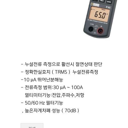
- 누설전류 측정으로 활선시 절연상태 판단
- 정확한실효치（TRMS） 누설전류측정
-10 µA 뛰어난분해능
- 전류측정 범위:30 µA ~ 100A
•멀티미터기능:전압,주파수,저항
- 50/60 Hz 필터기능
，높은자계차폐 성능（70dB）