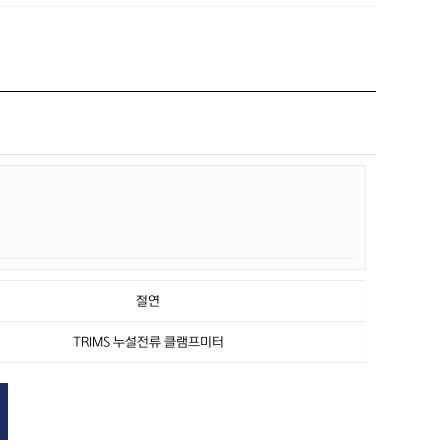
절연
TRIMS 누설전류 클램프미터