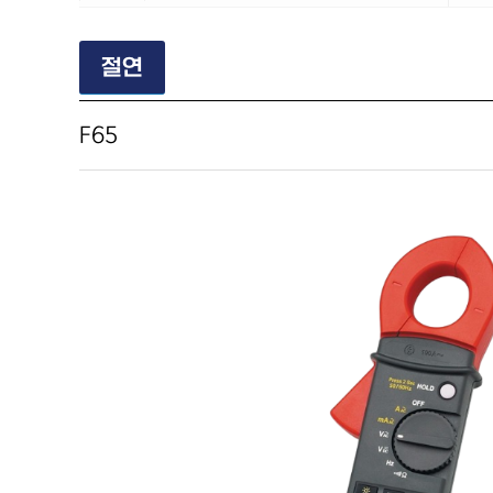
절연
F65