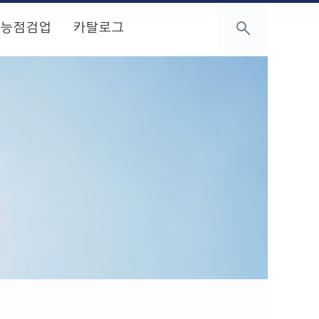
성능점검업
카탈로그