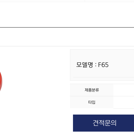
모델명 : F65
제품분류
타입
견적문의