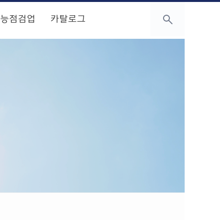
성능점검업
카탈로그