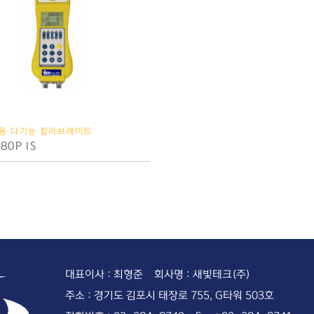
용 다기능 칼리브레이트
80P IS
대표이사 : 최형준 회사명 : 새빛테크(주)
주소 : 경기도 김포시 태장로 755, G타워 503호