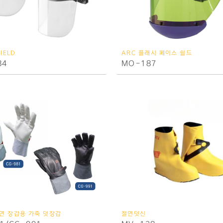
IELD
ARC 플래시 페이스 쉴드
84
MO-187
연 장갑용 가죽 덧장갑
절연덧신