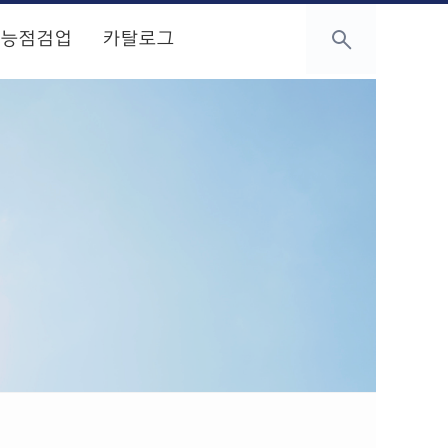
성능점검업
카탈로그